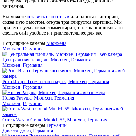
наверняка среди них окажется что-нибудь достойное
внимания.
Вы можете
оставить свой отзыв
или написать историю,
связанную с местом, откуда транслируется картинка. Мы
приветствуем любые комментарии, так как они помогают
сделать сайт удобнее и привлекательнее для вас.
Популярные камеры
Мюнхена
Мюнхен
,
Германия
Центральная площадь, Мюнхен, Германия
Мюнхен
,
Германия
Река Изар с Германского музея, Мюнхен, Германия
Мюнхен
,
Германия
Новая Ратуша, Мюнхен, Германия
Мюнхен
,
Германия
Отель Westin Grand Munich 5*, Мюнхен, Германия
Популярные камеры
Германии
Дюссельдорф
,
Германия