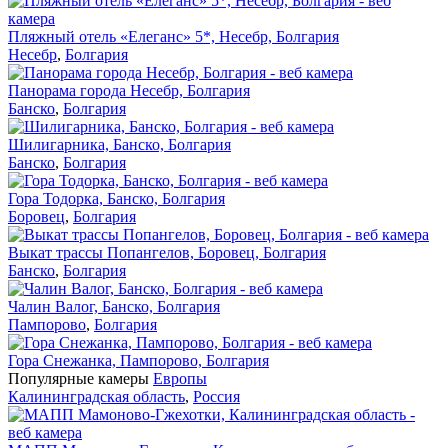
Пляжный отель «Елеганс» 5*, Несебр, Болгария
Несебр
,
Болгария
Панорама города Несебр, Болгария
Банско
,
Болгария
Шилигарника, Банско, Болгария
Банско
,
Болгария
Гора Тодорка, Банско, Болгария
Боровец
,
Болгария
Выкат трассы Попангелов, Боровец, Болгария
Банско
,
Болгария
Чалин Валог, Банско, Болгария
Пампорово
,
Болгария
Гора Снежанка, Пампорово, Болгария
Популярные камеры
Европы
Калининградская область
,
Россия