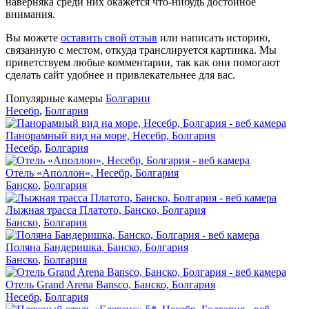
наверняка среди них окажется что-нибудь достойное
внимания.
Вы можете
оставить свой отзыв
или написать историю,
связанную с местом, откуда транслируется картинка. Мы
приветствуем любые комментарии, так как они помогают
сделать сайт удобнее и привлекательнее для вас.
Популярные камеры
Болгарии
Несебр
,
Болгария
Панорамный вид на море, Несебр, Болгария
Несебр
,
Болгария
Отель «Аполлон», Несебр, Болгария
Банско
,
Болгария
Лыжная трасса Платото, Банско, Болгария
Банско
,
Болгария
Поляна Бандеришка, Банско, Болгария
Банско
,
Болгария
Отель Grand Arena Bansco, Банско, Болгария
Несебр
,
Болгария