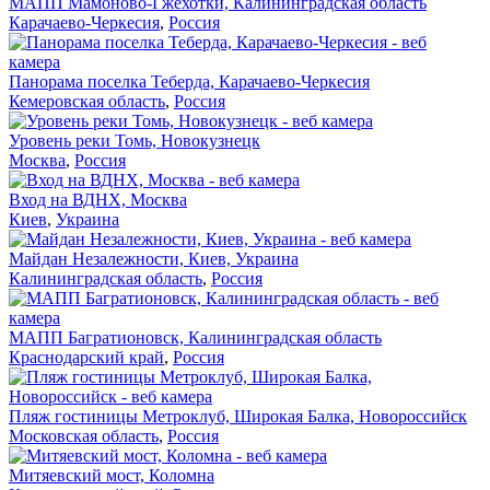
МАПП Мамоново-Гжехотки, Калининградская область
Карачаево-Черкесия
,
Россия
Панорама поселка Теберда, Карачаево-Черкесия
Кемеровская область
,
Россия
Уровень реки Томь, Новокузнецк
Москва
,
Россия
Вход на ВДНХ, Москва
Киев
,
Украина
Майдан Незалежности, Киев, Украина
Калининградская область
,
Россия
МАПП Багратионовск, Калининградская область
Краснодарский край
,
Россия
Пляж гостиницы Метроклуб, Широкая Балка, Новороссийск
Московская область
,
Россия
Митяевский мост, Коломна