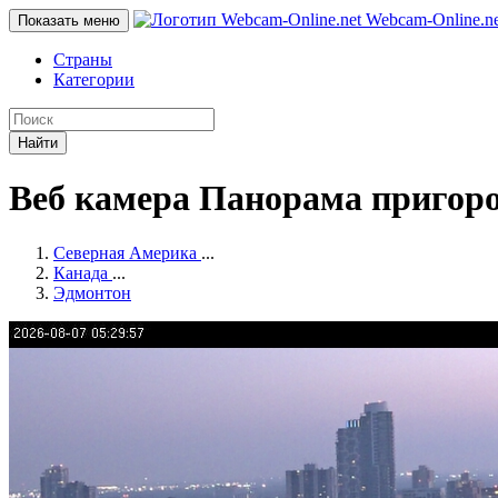
Webcam-Online
.n
Показать меню
Страны
Категории
Найти
Веб камера Панорама пригоро
Северная Америка
...
Канада
...
Эдмонтон