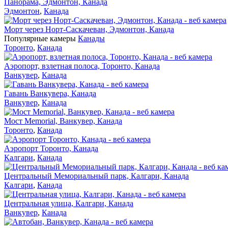
Панорама, Эдмонтон, Канада
Эдмонтон
,
Канада
Морт через Норт-Саскачеван, Эдмонтон, Канада
Популярные камеры
Канады
Торонто
,
Канада
Аэропорт, взлетная полоса, Торонто, Канада
Ванкувер
,
Канада
Гавань Ванкувера, Канада
Ванкувер
,
Канада
Мост Memorial, Ванкувер, Канада
Торонто
,
Канада
Аэропорт Торонто, Канада
Калгари
,
Канада
Центральный Мемориальный парк, Калгари, Канада
Калгари
,
Канада
Центральная улица, Калгари, Канада
Ванкувер
,
Канада