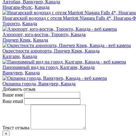
Автобан, Ванкувер, Канада
Ниагара-Фолс
,
Канада
Ниагарский водопад с отеля Marriott Niagara Falls 4*, Ниагара-
Торонто
,
Канада
Аэропорт, юго-восток, Торонто, Канада
Пинчер Крик
,
Канада
Окрестности аэропорта, Пинчер Крик, Канада
Калгари
,
Канада
Панорамный вид на город, Калгари, Канада
Ванкувер
,
Канада
Окраина города, Ванкувер, Канада
Добавить отзыв
Ваше имя
Ваш email
Текст отзыва
×