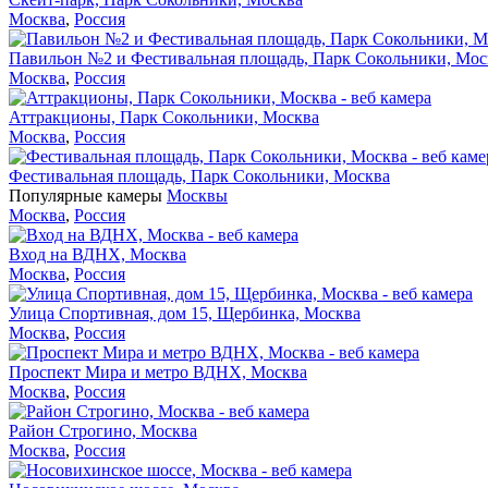
Москва
,
Россия
Павильон №2 и Фестивальная площадь, Парк Сокольники, Мос
Москва
,
Россия
Аттракционы, Парк Сокольники, Москва
Москва
,
Россия
Фестивальная площадь, Парк Сокольники, Москва
Популярные камеры
Москвы
Москва
,
Россия
Вход на ВДНХ, Москва
Москва
,
Россия
Улица Спортивная, дом 15, Щербинка, Москва
Москва
,
Россия
Проспект Мира и метро ВДНХ, Москва
Москва
,
Россия
Район Строгино, Москва
Москва
,
Россия