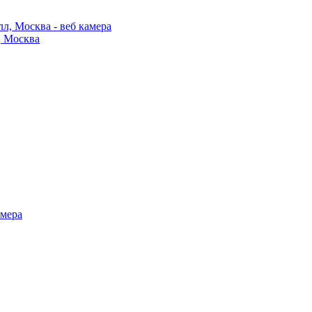
, Москва