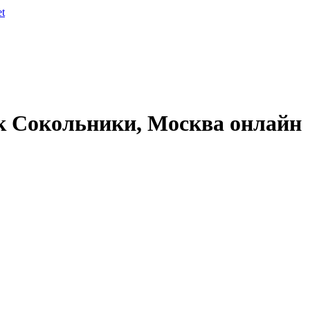
et
рк Сокольники, Москва онлайн