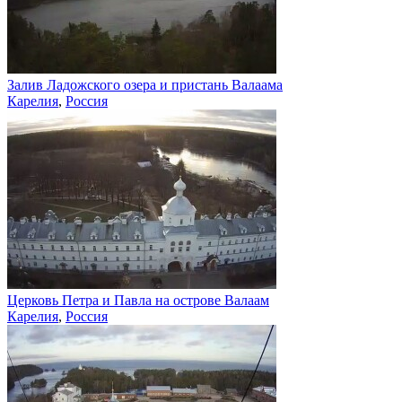
Залив Ладожского озера и пристань Валаама
Карелия
,
Россия
Церковь Петра и Павла на острове Валаам
Карелия
,
Россия