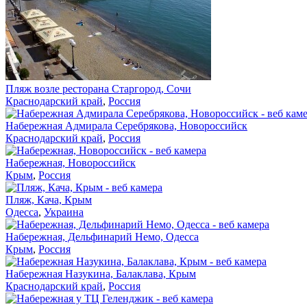
Пляж возле ресторана Старгород, Сочи
Краснодарский край
,
Россия
Набережная Адмирала Серебрякова, Новороссийск
Краснодарский край
,
Россия
Набережная, Новороссийск
Крым
,
Россия
Пляж, Кача, Крым
Одесса
,
Украина
Набережная, Дельфинарий Немо, Одесса
Крым
,
Россия
Набережная Назукина, Балаклава, Крым
Краснодарский край
,
Россия