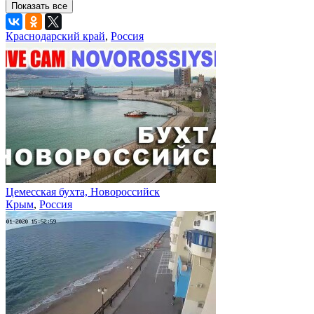
Показать все
Краснодарский край
,
Россия
Цемесская бухта, Новороссийск
Крым
,
Россия