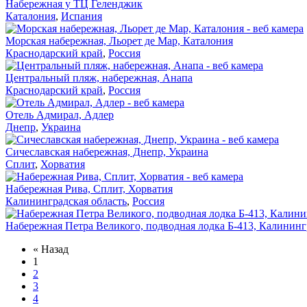
Набережная у ТЦ Геленджик
Каталония
,
Испания
Морская набережная, Льорет де Мар, Каталония
Краснодарский край
,
Россия
Центральный пляж, набережная, Анапа
Краснодарский край
,
Россия
Отель Адмирал, Адлер
Днепр
,
Украина
Сичеславская набережная, Днепр, Украина
Сплит
,
Хорватия
Набережная Рива, Сплит, Хорватия
Калининградская область
,
Россия
Набережная Петра Великого, подводная лодка Б-413, Калининг
« Назад
1
2
3
4