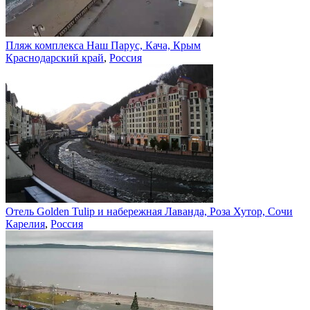
Пляж комплекса Наш Парус, Кача, Крым
Краснодарский край
,
Россия
Отель Golden Tulip и набережная Лаванда, Роза Хутор, Сочи
Карелия
,
Россия