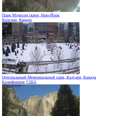
Парк Мэдисон сквер, Нью-Йорк
Калгари
,
Канада
Центральный Мемориальный парк, Калгари, Канада
Калифорния
,
США