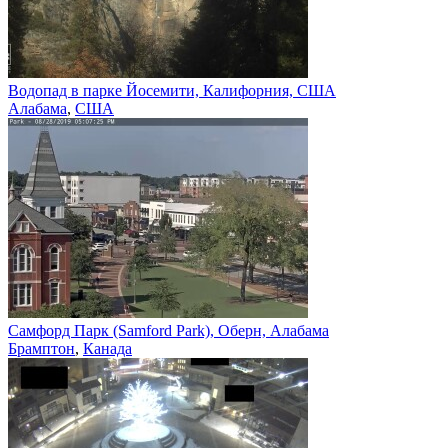
Водопад в парке Йосемити, Калифорния, США
Алабама
,
США
Самфорд Парк (Samford Park), Оберн, Алабама
Брамптон
,
Канада