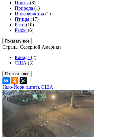
Порты
(8)
Природа
(1)
Производства
(1)
Птицы
(17)
Реки
(10)
Рыбы
(6)
Показать все
Страны Северной Америки
Канада
(2)
США
(3)
Показать все
Нью-Йорк (штат)
,
США