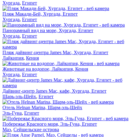
Хургада
,
Египет
Пляж Макади-Бей, Хургада, Египет
Хургада
,
Египет
Панорамный вид на море, Хургада, Египет
Хургада
,
Египет
Пляж дайвинг-центра James Mac, Хургада, Египет
Лайкипия
,
Кения
Животные на водопое, Лайкипия, Кения
Хургада
,
Египет
Дайвинг-центр James Mac, кафе, Хургада, Египет
Шарь-эль-Шейх
,
Египет
Отель Helnan Marina, Шарм-эль-Шейх
Эль-Гуна
,
Египет
Побережье Красного моря, Эль-Гуна, Египет
Маэ
,
Сейшельские острова