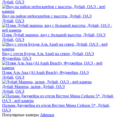
Дубай
,
ОАЭ
Вид на район небоскребов с высоты, Дубай, ОАЭ
Дубай
,
ОАЭ
Пляж Дубай марина, вид с большой высоты, Дубай, ОАЭ
Дубай
,
ОАЭ
Вид с отеля Бурдж Аль Араб на север, Дубай, ОАЭ
Фуджейра
,
ОАЭ
Пляж Аль Ака (Al Aqah Beach), Фуджейра, ОАЭ
Дубай
,
ОАЭ
Дубай Марина, залив, Дубай, ОАЭ
Дубай
,
ОАЭ
Пальма Джумейра из отеля Вестин Мина Сейахи 5*, Дубай,
ОАЭ
Популярные камеры
Африки