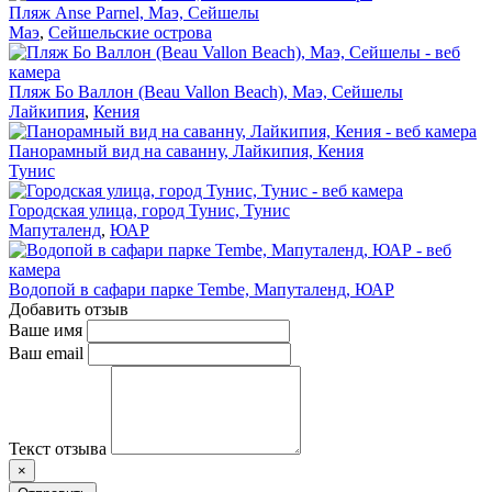
Пляж Anse Parnel, Маэ, Сейшелы
Маэ
,
Сейшельские острова
Пляж Бо Валлон (Beau Vallon Beach), Маэ, Сейшелы
Лайкипия
,
Кения
Панорамный вид на саванну, Лайкипия, Кения
Тунис
Городская улица, город Тунис, Тунис
Мапуталенд
,
ЮАР
Водопой в сафари парке Tembe, Мапуталенд, ЮАР
Добавить отзыв
Ваше имя
Ваш email
Текст отзыва
×