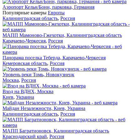
Аэропорт Кельн/Бонн, парковка, Германия
Популярные камеры
Европы
Калининградская область
,
Россия
МАПП Мамоново-Гжехотки, Калининградская область
Карачаево-Черкесия
,
Россия
Панорама поселка Теберда, Карачаево-Черкесия
Кемеровская область
,
Россия
Уровень реки Томь, Новокузнецк
Москва
,
Россия
Вход на ВДНХ, Москва
Киев
,
Украина
Майдан Незалежности, Киев, Украина
Калининградская область
,
Россия
МАПП Багратионовск, Калининградская область
Краснодарский край
,
Россия