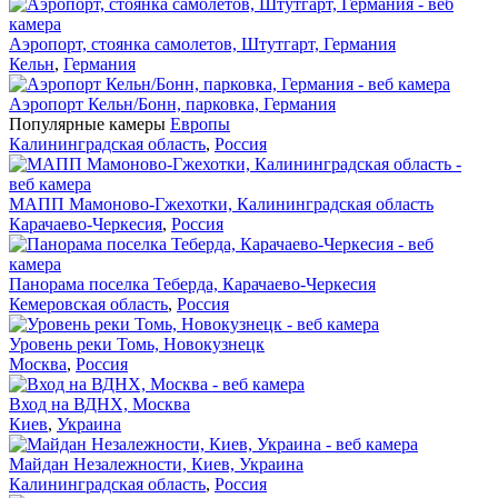
Аэропорт, стоянка самолетов, Штутгарт, Германия
Кельн
,
Германия
Аэропорт Кельн/Бонн, парковка, Германия
Популярные камеры
Европы
Калининградская область
,
Россия
МАПП Мамоново-Гжехотки, Калининградская область
Карачаево-Черкесия
,
Россия
Панорама поселка Теберда, Карачаево-Черкесия
Кемеровская область
,
Россия
Уровень реки Томь, Новокузнецк
Москва
,
Россия
Вход на ВДНХ, Москва
Киев
,
Украина
Майдан Незалежности, Киев, Украина
Калининградская область
,
Россия